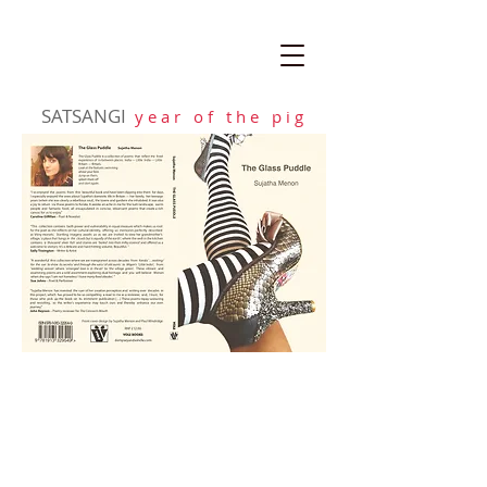
SATSANGI
y e a r o f t h e p i g