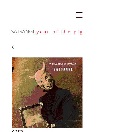
SATSANGI
y e a r o f t h e p i g