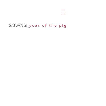
SATSANGI
y e a r o f t h e p i g
NEWS